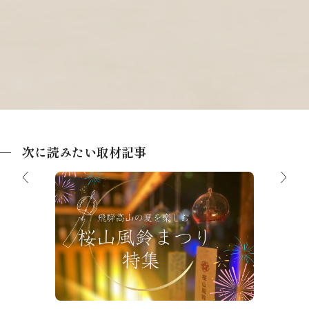
次に読みたい取材記事
【夏祭り】飛騨高山の夏を楽しむ「桜山
風鈴まつり」特集
帰り入浴
飛騨高
品地酒