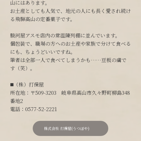
山にはあります。
お土産としても人気で、地元の人にも長く愛され続け
る飛騨高山の定番菓子です。
駿河屋アスモ店内の常温陳列棚に並んでいます。
個包装で、職場の方へのお土産や家族で分けて食べる
にも、ちょうどいいですね。
筆者は全部一人で食べてしまうかも……豆板の虜で
す（笑）。
◼️（株）打保屋
所在地：〒509-3203 岐阜県高山市久々野町柳島348
番地2
電話：0577-52-2221
株式会社 打保屋(うつぼや)