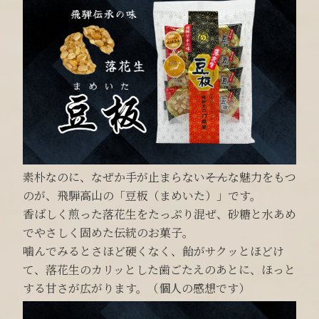
素朴なのに、なぜか手が止まらない――そんな魅力をもつ
のが、飛騨高山の「豆板（まめいた）」です。
香ばしく煎った落花生をたっぷり混ぜ、砂糖と水あめ
でやさしく固めた伝統のお菓子。
噛んでみるとさほど硬くなく、飴がサクッとほどけ
て、落花生のカリッとした歯ごたえのあとに、ほっと
する甘さが広がります。（個人の感想です）