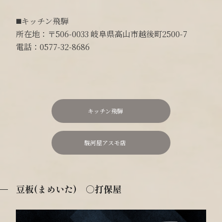
◼️キッチン飛騨
所在地：〒506-0033 岐阜県高山市越後町2500-7
電話：0577-32-8686
キッチン飛騨
駿河屋アスモ店
豆板(まめいた) ○打保屋