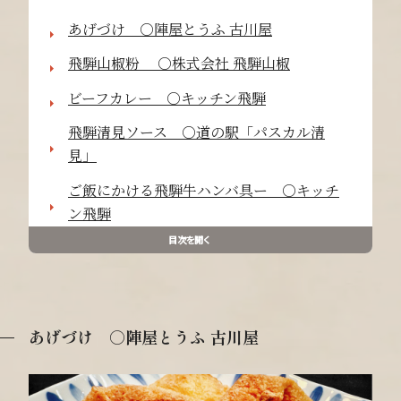
あげづけ ○陣屋とうふ 古川屋
飛騨山椒粉 ○株式会社 飛騨山椒
ビーフカレー ○キッチン飛騨
飛騨清見ソース ○道の駅「パスカル清
見」
ご飯にかける飛騨牛ハンバ具ー ○キッチ
ン飛騨
目次を開く
あげづけ ○陣屋とうふ 古川屋