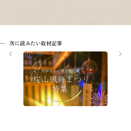
次に読みたい取材記事
【夏祭り】飛騨高山の夏を楽しむ「桜山
風鈴まつり」特集
帰り入浴
飛騨高
品地酒