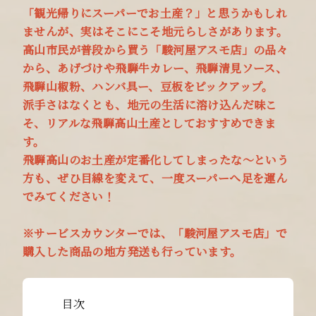
「観光帰りにスーパーでお土産？」と思うかもしれ
ませんが、実はそこにこそ地元らしさがあります。
高山市民が普段から買う「駿河屋アスモ店」の品々
から、あげづけや飛騨牛カレー、飛騨清見ソース、
飛騨山椒粉、ハンバ具ー、豆板をピックアップ。
派手さはなくとも、地元の生活に溶け込んだ味こ
そ、リアルな飛騨高山土産としておすすめできま
す。
飛騨高山のお土産が定番化してしまったな～という
方も、ぜひ目線を変えて、一度スーパーへ足を運ん
でみてください！
※サービスカウンターでは、「駿河屋アスモ店」で
購入した商品の地方発送も行っています。
目次