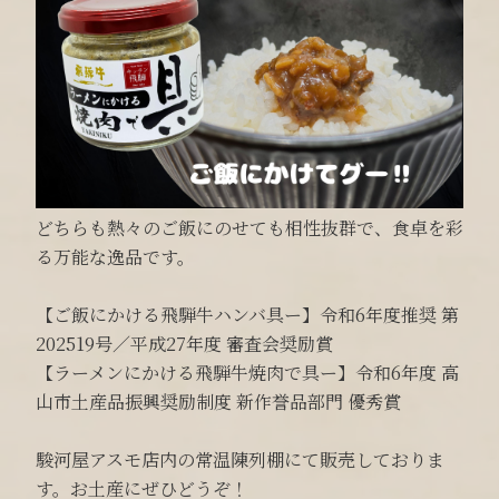
どちらも熱々のご飯にのせても相性抜群で、食卓を彩
る万能な逸品です。
【ご飯にかける飛騨牛ハンバ具ー】令和6年度推奨 第
202519号／平成27年度 審査会奨励賞
【ラーメンにかける飛騨牛焼肉で具ー】令和6年度 高
山市土産品振興奨励制度 新作誉品部門 優秀賞
駿河屋アスモ店内の常温陳列棚にて販売しておりま
す。お土産にぜひどうぞ！