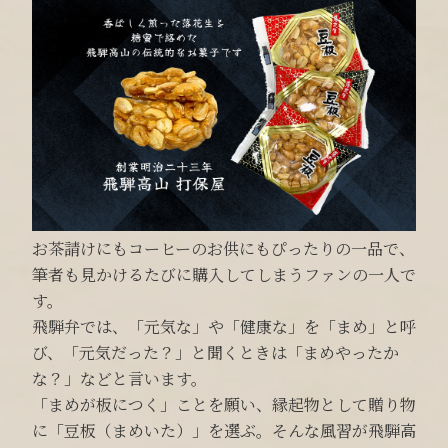
お茶請けにもコーヒーのお供にもぴったりの一品で、
筆者も見かけるたびに購入してしまうファンの一人で
す。
飛騨弁では、「元気な」や「健康な」を「まめ」と呼
び、「元気だった？」と聞くときは「まめやったか
な？」などと言います。
「まめが板につく」ことを願い、縁起物として贈り物
に「豆板（まめいた）」を選ぶ。そんな風習が飛騨高