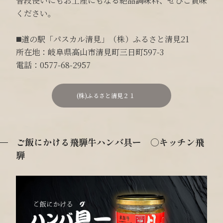
普段使いにもお土産にもなる絶品調味料、ぜひご賞味
ください。
◼️道の駅「パスカル清見」（株）ふるさと清見21
所在地：岐阜県高山市清見町三日町597-3
電話：0577-68-2957
(株)ふるさと清見２１
ご飯にかける飛騨牛ハンバ具ー ○キッチン飛
騨