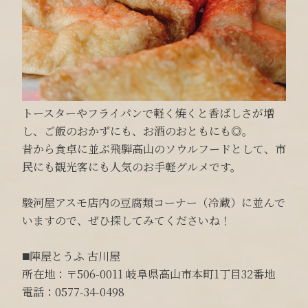
トースターやフライパンで軽く焼くと香ばしさが増
し、ご飯のおかずにも、お酒のおともにも◎。
昔から食卓に並ぶ飛騨高山のソウルフードとして、市
民にも観光客にも人気のお手軽グルメです。
駿河屋アスモ店内の豆腐類コーナー（冷蔵）に並んで
いますので、ぜひ探してみてくださいね！
◼️陣屋とうふ 古川屋
所在地：〒506-0011 岐阜県高山市本町1丁目32番地
電話：0577-34-0498