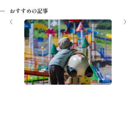
おすすめの記事
【子連れ旅行】飛騨高山で子どもと思い
っきり遊ぼう！雨でも晴れでもOK 屋
ケジュー
【20
内・屋外スポットまとめ
騨高山