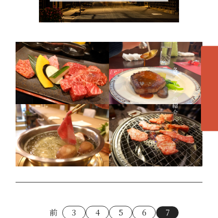
各エリアの紹介へ
地元民おすすめ！美味しい「飛騨牛」レストラン取材
記
前
3
4
5
6
7