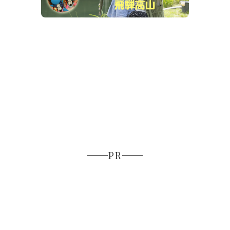
飛騨高山
【20
高山"涼
PR