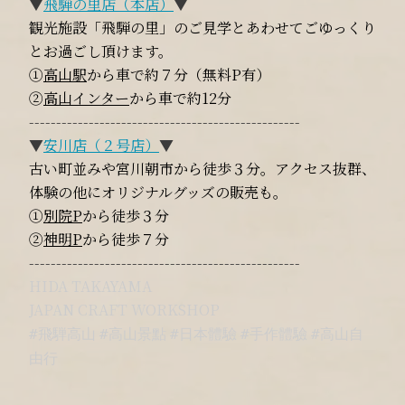
▼
飛騨の里店（本店）
▼
観光施設「飛騨の里」のご見学とあわせてごゆっくり
とお過ごし頂けます。
①
高山駅
から車で約７分（無料P有）
②
高山インター
から車で約12分
--------------------------------------------------
▼
安川店（２号店）
▼
古い町並みや宮川朝市から徒歩３分。アクセス抜群、
体験の他にオリジナルグッズの販売も。
①
別院P
から徒歩３分
②
神明P
から徒歩７分
--------------------------------------------------
HIDA TAKAYAMA
JAPAN CRAFT WORKSHOP
#飛騨高山
#高山景點
#日本體驗
#手作體驗
#高山自
由行