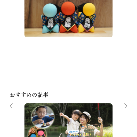
飛騨高山思い出体験館 飛騨の里店
文化財）
飛騨民
おすすめの記事
最大8,200円分クーポン！わくわく体
験！飛騨高山2026