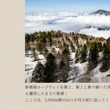
新穂高ロープウェイを第１、第２と乗り継いだ
も獲得したまさに絶景！
ここでは、3,000m級の山々が目の前に迫っ