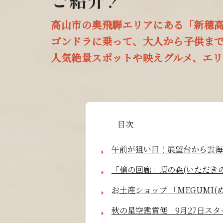
高山市の奥飛騨エリアにある「新穂
ゴンドラに乗って、大人から子供ま
人気絶景スポットや映えグルメ、エ
目次
午前が狙い目！展望台から雲海
「槍の回廊」頂の森(いただき
お土産ショップ 「MEGUMI(め
秋の星空鑑賞便 9月27日スター