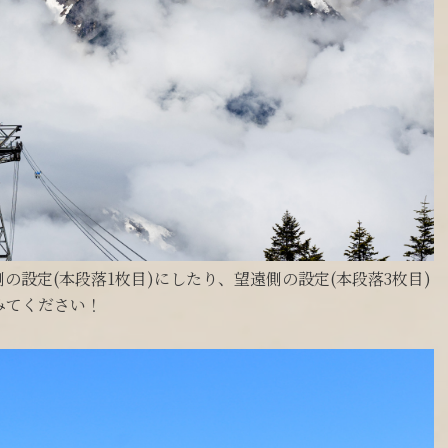
設定(本段落1枚目)にしたり、望遠側の設定(本段落3枚目)
みてください！