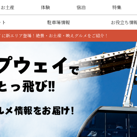
・お土産
体験
宿泊
特集
ット
駐車場情報
お役立ち情
イに新エリア登場！絶景・お土産・映えグルメをご紹介！