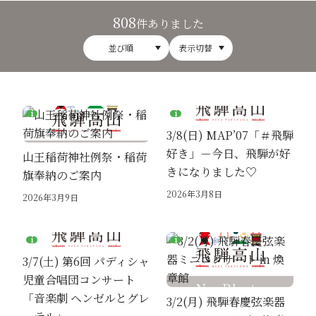
808
件ありました
並び順
表示切替
3/8(日) MAP’07「＃飛騨
好き」－今日、飛騨が好
山王稲荷神社例祭・稲荷
きになりました♡
旗奉納のご案内
2026年3月8日
2026年3月9日
3/7(土) 第6回 パディシャ
児童合唱団コンサート
「音楽劇 ヘンゼルとグレ
3/2(月) 飛騨春慶弦楽器