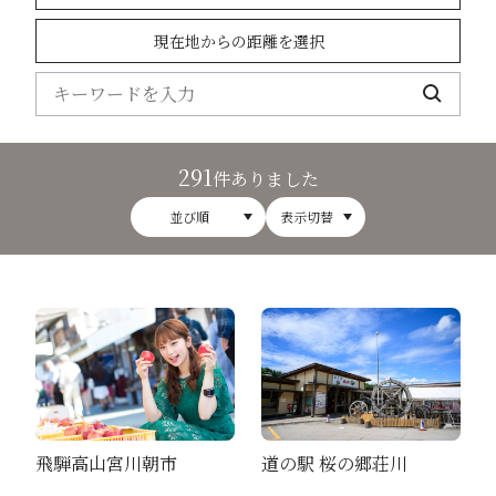
現在地からの距離を選択
291
件ありました
並び順
表示切替
飛騨高山宮川朝市
道の駅 桜の郷荘川