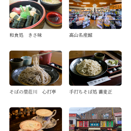
高山名産館
和食処 きさ味
そばの里荘川 心打亭
手打ちそば処 蕎麦正