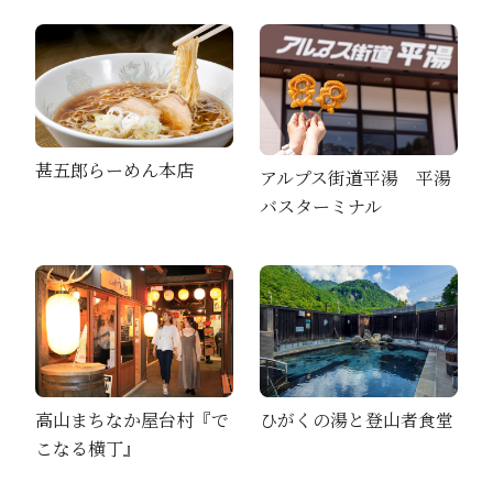
甚五郎らーめん本店
アルプス街道平湯 平湯
バスターミナル
高山まちなか屋台村『で
ひがくの湯と登山者食堂
こなる横丁』