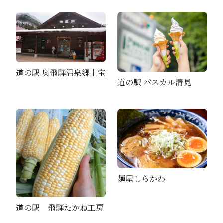
道の駅 奥飛騨温泉郷上宝
道の駅 パスカル清見
麺屋しらかわ
道の駅 飛騨たかね工房