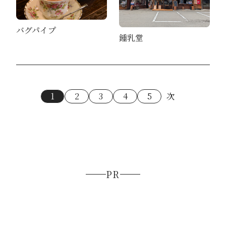
バグパイプ
鍾乳堂
1
2
3
4
5
次
PR